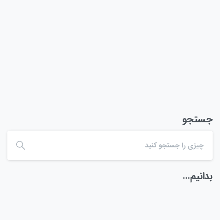
جهان، نقش پررنگی در صنایع گیمینگ، هوش مصنوعی،
یادگیری ماشین و محاسبات سنگین ایفا می‌کند. ماندگار در
عرصه تکنولوژی با این حال، شرکت‌های بزرگی در تلاش...
خواندن ادامه
می 7, 2025
جستجو
بدانیم…