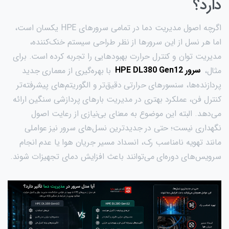
دارد؟
اگرچه اصول مدیریت دما در تمامی سرورهای HPE یکسان است،
اما هر نسل از این سرورها از نظر طراحی سیستم خنک‌کننده،
مدیریت توان و کنترل حرارت بهبودهایی را تجربه کرده است. برای
مثال،
سرور HPE DL380 Gen12
با بهره‌گیری از معماری جدید
پردازنده‌ها، سنسورهای حرارتی دقیق‌تر و الگوریتم‌های پیشرفته‌تر
کنترل فن، عملکرد بهتری در مدیریت بارهای پردازشی سنگین ارائه
می‌دهد. البته این موضوع به معنای بی‌نیازی از رعایت اصول
نگهداری نیست؛ حتی در جدیدترین نسل‌های سرور نیز عواملی
مانند تهویه نامناسب رک، انسداد مسیر جریان هوا یا عدم انجام
سرویس‌های دوره‌ای می‌توانند باعث افزایش دمای تجهیزات شوند.