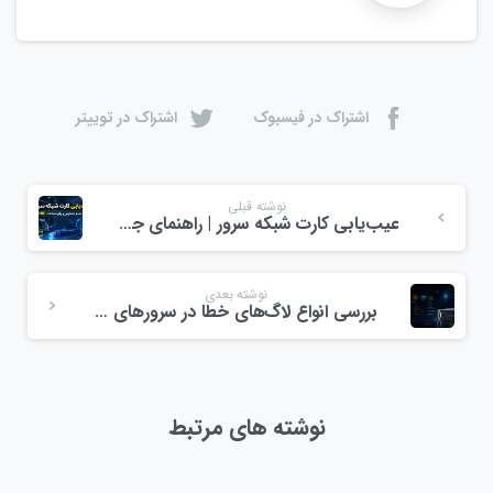
اشتراک در فیسبوک
اشتراک در توییتر
نوشته قبلی
عیب‌یابی کارت شبکه سرور | راهنمای جامع تشخیص و رفع مشکلات NIC
نوشته بعدی
بررسی انواع لاگ‌های خطا در سرورهای HPE ProLiant DL580 Gen12 از طریق iLO
نوشته های مرتبط